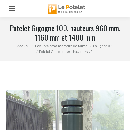
Potelet Gigogne 100, hauteurs 960 mm,
1160 mm et 1400 mm
Vous êtes ici :
Accueil
Les Potelets à mémoire de forme
La ligne 100
Potelet Gigogne 100, hauteurs 960…