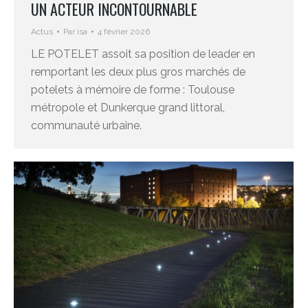
UN ACTEUR INCONTOURNABLE
Actus
Par
isa
4 février 2026
LE POTELET assoit sa position de leader en
remportant les deux plus gros marchés de
potelets à mémoire de forme : Toulouse
métropole et Dunkerque grand littoral,
communauté urbaine.