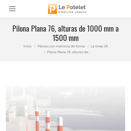
Pilona Plana 76, alturas de 1000 mm a
1500 mm
Estás aquí:
Inicio
Pilonas con memoria de forma
La línea 76
Pilona Plana 76, alturas de…