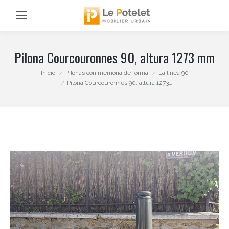
Pilona Courcouronnes 90, altura 1273 mm
Estás aquí:
Inicio
Pilonas con memoria de forma
La línea 90
Pilona Courcouronnes 90, altura 1273…